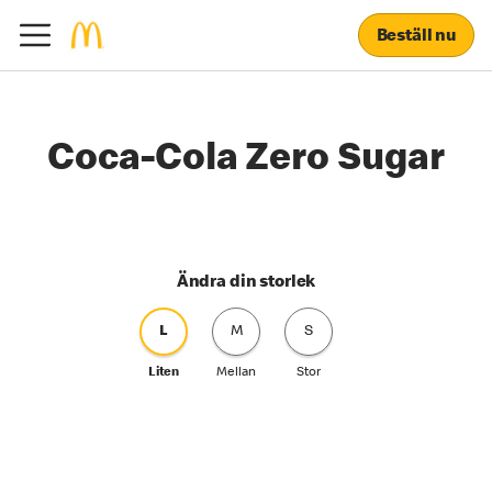
Beställ nu
Coca-Cola Zero Sugar
Ändra din storlek
L
M
S
Liten
Mellan
Stor