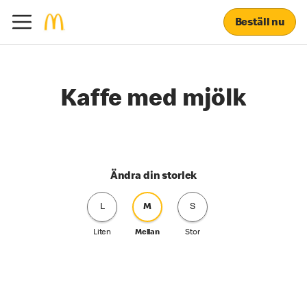
Beställ nu
Kaffe med mjölk
Ändra din storlek
L
M
S
Liten
Mellan
Stor