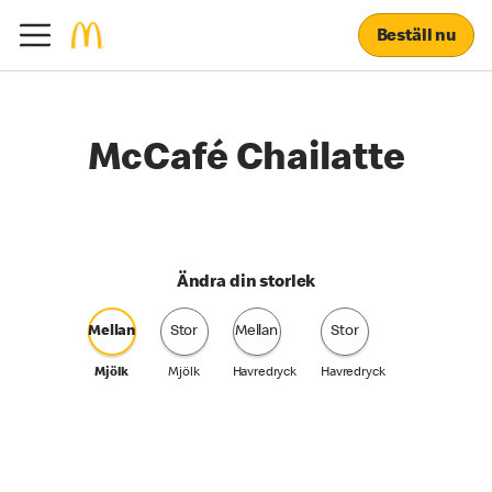
Beställ nu
McCafé Chailatte
Ändra din storlek
Mellan
Stor
Mellan
Stor
Mjölk
Mjölk
Havredryck
Havredryck