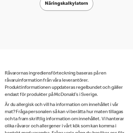
Näringskalkylatorn
Råvarornas ingrediensförteckning baseras på ren
råvaruinformation från våra leverantörer.
Produktinformationen uppdateras regelbundet och gäller
endast för produkter på McDonald’s i Sverige.
Är du allergisk och vill ha information om innehållet i vår
mat? Fråga personalen så kan vi berätta hur maten tillagas
och ta fram skriftlig information om innehållet. Vi hanterar
olika råvaror och allergener i vårt kök som kan komma i