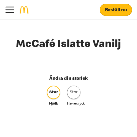
Beställ nu
McCafé Islatte Vanilj
Ändra din storlek
Stor
Stor
Mjölk
Havredryck