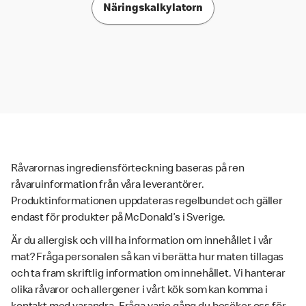
Näringskalkylatorn
Råvarornas ingrediensförteckning baseras på ren
råvaruinformation från våra leverantörer.
Produktinformationen uppdateras regelbundet och gäller
endast för produkter på McDonald’s i Sverige.
Är du allergisk och vill ha information om innehållet i vår
mat? Fråga personalen så kan vi berätta hur maten tillagas
och ta fram skriftlig information om innehållet. Vi hanterar
olika råvaror och allergener i vårt kök som kan komma i