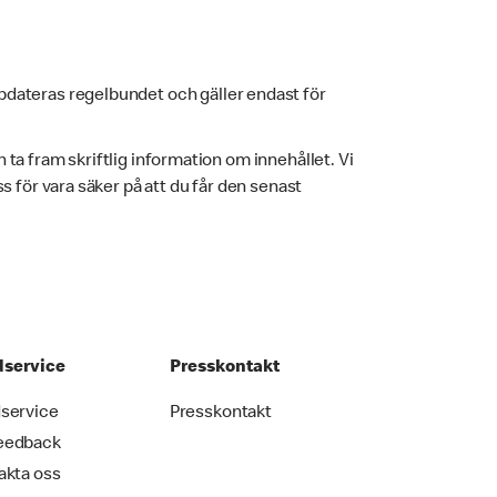
pdateras regelbundet och gäller endast för
h ta fram skriftlig information om innehållet. Vi
 för vara säker på att du får den senast
service
Presskontakt
service
Presskontakt
eedback
akta oss