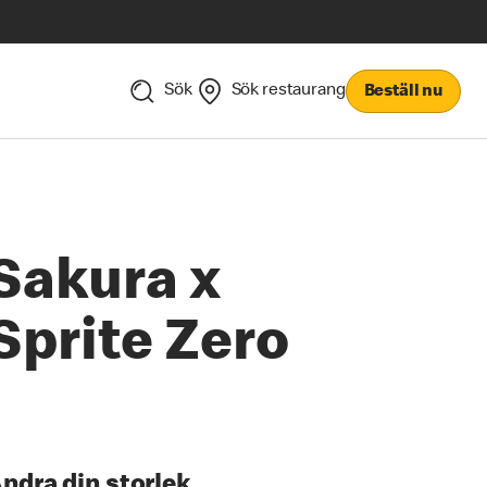
Sök
Sök restaurang
Beställ nu
Sakura x
Sprite Zero
ndra din storlek