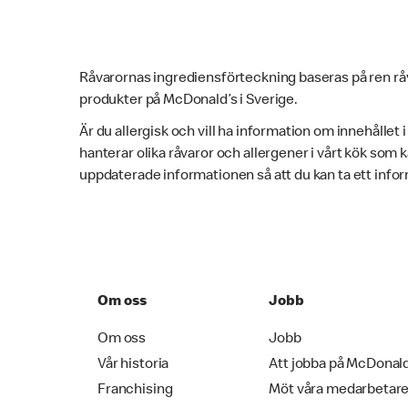
Råvarornas ingrediensförteckning baseras på ren rå
produkter på McDonald’s i Sverige.
Är du allergisk och vill ha information om innehållet 
hanterar olika råvaror och allergener i vårt kök som
uppdaterade informationen så att du kan ta ett infor
Om oss
Jobb
Om oss
Jobb
Vår historia
Att jobba på McDonal
Franchising
Möt våra medarbetar