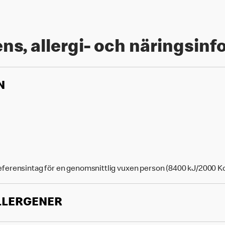
ns, allergi- och näringsin
N
eferensintag för en genomsnittlig vuxen person (8400 kJ/2000 Kc
LLERGENER