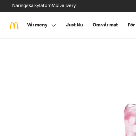
Näringskalkylatorn
McDelivery
Vår meny
Just Nu
Om vår mat
För