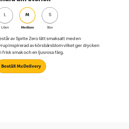
L
M
S
Liten
Medium
Stor
estår av Sprite Zero lätt smaksatt med en
yrup inspirerad av körsbärsblom vilket ger drycken
n frisk smak och en ljusrosa färg.
Beställ McDelivery