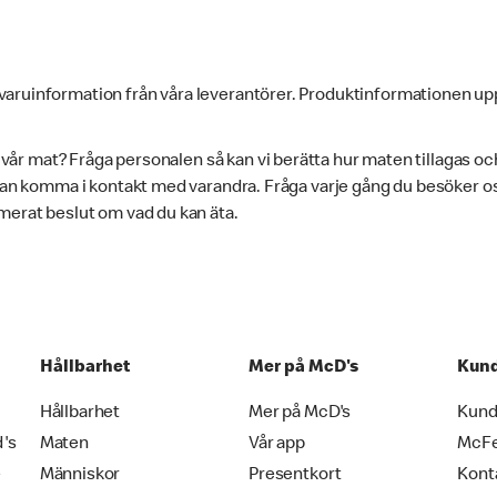
varuinformation från våra leverantörer. Produktinformationen up
i vår mat? Fråga personalen så kan vi berätta hur maten tillagas oc
 kan komma i kontakt med varandra. Fråga varje gång du besöker oss
merat beslut om vad du kan äta.
Hållbarhet
Mer på McD's
Kund
Hållbarhet
Mer på McD's
Kund
d's
Maten
Vår app
McF
e
Människor
Presentkort
Kont