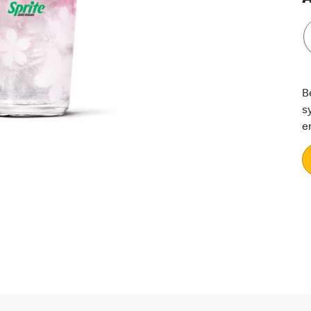
B
s
e