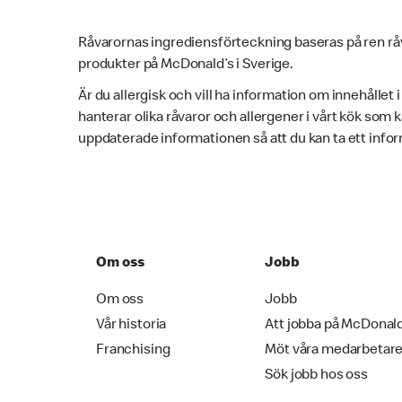
Råvarornas ingrediensförteckning baseras på ren rå
produkter på McDonald’s i Sverige.
Är du allergisk och vill ha information om innehållet 
hanterar olika råvaror och allergener i vårt kök som
uppdaterade informationen så att du kan ta ett infor
Om oss
Jobb
Om oss
Jobb
Vår historia
Att jobba på McDonal
Franchising
Möt våra medarbetar
Sök jobb hos oss