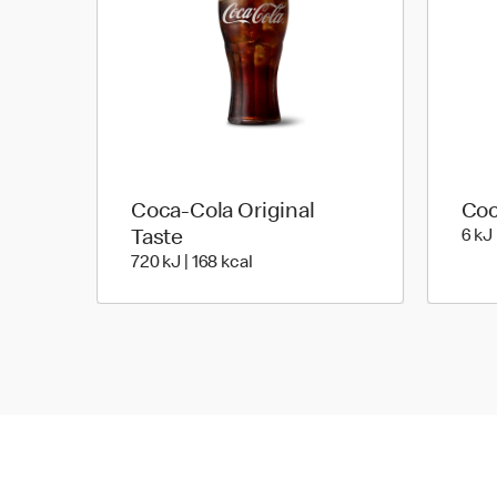
Coca-Cola Original
Coc
Taste
6 kJ 
720 energy | 168 energy
720 kJ | 168 kcal