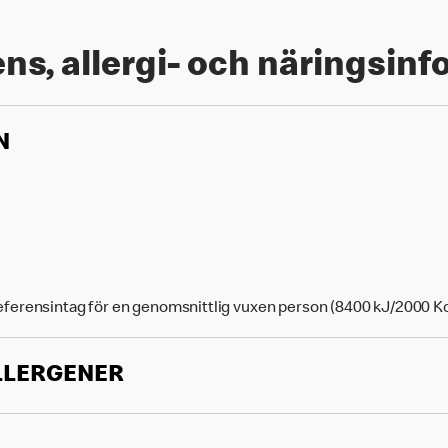
ns, allergi- och näringsin
N
eferensintag för en genomsnittlig vuxen person (8400 kJ/2000 Kc
LLERGENER