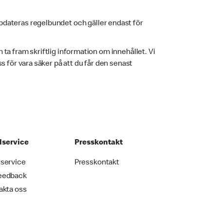
pdateras regelbundet och gäller endast för
h ta fram skriftlig information om innehållet. Vi
 för vara säker på att du får den senast
service
Presskontakt
service
Presskontakt
eedback
akta oss