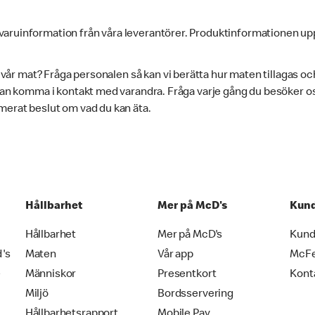
varuinformation från våra leverantörer. Produktinformationen up
i vår mat? Fråga personalen så kan vi berätta hur maten tillagas oc
 kan komma i kontakt med varandra. Fråga varje gång du besöker oss
merat beslut om vad du kan äta.
Hållbarhet
Mer på McD's
Kund
Hållbarhet
Mer på McD's
Kund
d's
Maten
Vår app
McF
e
Människor
Presentkort
Kont
Miljö
Bordsservering
Hållbarhetsrapport
Mobile Pay