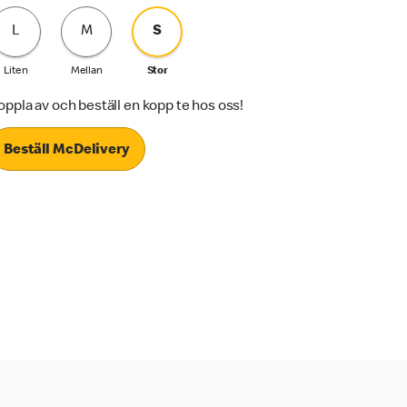
L
M
S
Liten
Mellan
Stor
oppla av och beställ en kopp te hos oss!
Beställ McDelivery