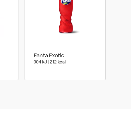
Fanta Exotic
y | 200 energy
904 energy | 212 energy
904 kJ | 212 kcal