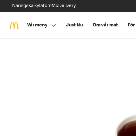
Näringskalkylatorn
McDelivery
Vår meny
Just Nu
Om vår mat
För