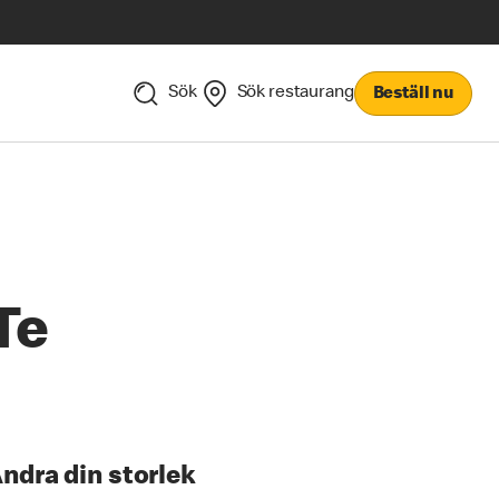
Sök
Sök restaurang
Beställ nu
Te
ndra din storlek