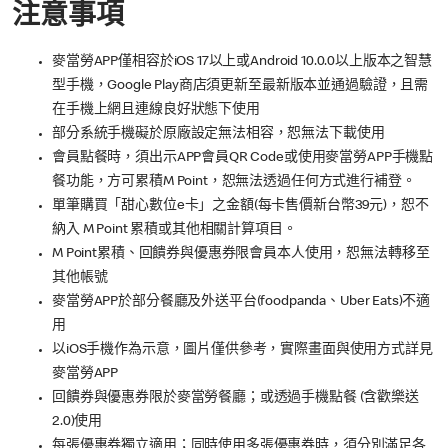
注意事項
麥當勞APP僅相容於iOS 17以上或Android 10.0.0以上版本之智慧
型手機，Google Play商店須更新至最新版本並通過驗證，且需
在手機上網且連線良好狀態下使用
部分系統手機礙於原廠設定無法相容，恕無法下載使用
會員點餐時，須出示APP會員QR Code或使用麥當勞APP手機點
餐功能，方可累積M Point，恕無法透過任何方式進行補登。
單筆購買「甜心數位e卡」之金額(每卡售價新台幣39元)，恕不
納入 M Point 累積或其他相關計算項目。
M Point累積、回饋券與優惠券限會員本人使用，恕無法轉移至
其他帳號
麥當勞APP於部分餐廳及外送平台(foodpanda、Uber Eats)不適
用
以iOS手機作為示意，圖片僅供參考，實際畫面與使用方式詳見
麥當勞APP
回饋券與優惠券限於麥當勞餐廳；或透過手機點餐 (含歡樂送
2.0)使用
每張優惠券獨立適用；同時使用多張優惠券時，須分別滿足各