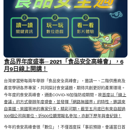
食品界年度盛事─ 2021「食品安全高峰會」，6
月9日線上開講！
台灣麥當勞每兩年舉辦「食品安全高峰會」，邀請一、二階供應商及
產官學研各界專家，共同探討食安議題，期待共創更好的產業環境。
今年度的食安高峰會，適逢COVID-19加強防疫期間，故
首度以「線上
會議」的方式舉辦年度盛會，並發揮「網路無國界」的特性，邀請來
自美國、英國等地的專家分享，精彩可期，截至五月底已有來自超過
100個公司與單位、近500位聽眾報名參加，亦創下歷年與會紀錄！
今年的食安高峰會很「數位」！不僅首度採「事前預錄，會議當日首