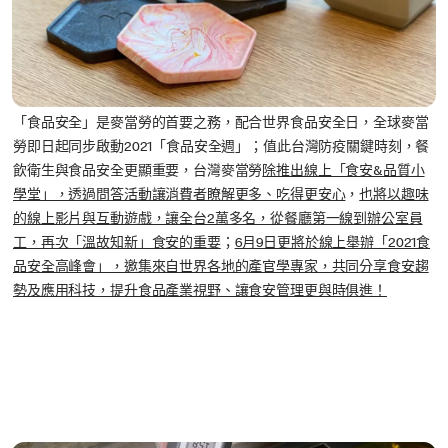
「食品安全」是麥當勞的首要之務，配合世界食品安全日，全球麥當
勞即日起同步啟動2021「食品安全週」；值此台灣防疫關鍵時刻，餐
飲衛生與食品安全更顯重要，台灣麥當勞
除推出線上「食安&品質小
學堂」，透過問答活動讓消費者瞭解更多、吃得更安心
，
也將以趣味
的線上影片與互動遊戲，讓全台2萬多名，從餐廳第一線到辦公室員
工，再次「溫故知新」食安的重要
；
6月9日更將於線上舉辦「2021食
品安全高峰會」，邀集來自世界各地的產官學專家，共同分享食安趨
勢及應用科技，提升食品產業視野、讓食安管理更與時俱進！