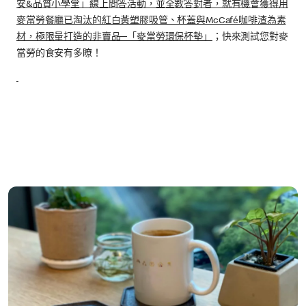
安&品質小學堂」線上問答活動，並全數答對者，就有機會獲得用
麥當勞餐廳已淘汰的紅白黃塑膠吸管、杯蓋與McCafé咖啡渣為素
材，極限量打造的非賣品─「麥當勞環保杯墊」
；快來測試您對麥
當勞的食安有多瞭！