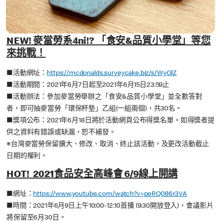
NEW! 麥當勞系4ni!? 「食安&品質小學堂」等您
來挑戰！
■活動網址：
https://mcdonalds.surveycake.biz/s/WyGlZ
■活動期間：2021年6月7日起至2021年6月15日23:59止
■活動辦法：參加麥當勞舉辦之「食安&品質小學堂」並全數答對
者，即可抽麥當勞「環保杯墊」乙組(一組兩個)，共30名。
■獎項公布：2021年6月18日將於活動網頁公布得獎名單。如得獎者提
供之資料有錯誤或缺漏，恕不補發。
※台灣麥當勞保留擴大、修改、取消、終止該活動，及更改活動截止
日期的權利。
HOT! 2021食品安全高峰會 6/9線上開講
■網址：
https://www.youtube.com/watch?v=peRQ086r3VA
■時間：2021年6月9日上午10:00-12:10首播 (9:30開放登入)，會議影片
將保留至6月30日。