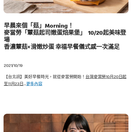
早晨來個「菇」Morning！
麥當勞「蕈菇起司嫩蛋焙果堡」 10/20起美味登
場
香濃蕈菇×滑嫩炒蛋 幸福早餐儀式感一次滿足
2021/10/19
【台北訊】美好早餐時光，就從麥當勞開始！
台灣麥當勞10月20日起
至11月23日
...
更多內容