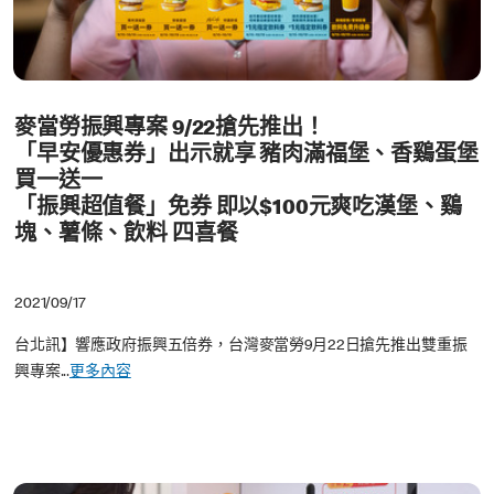
麥當勞振興專案 9/22搶先推出！
「早安優惠券」出示就享 豬肉滿福堡、香鷄蛋堡
買一送一
「振興超值餐」免券 即以$100元爽吃漢堡、鷄
塊、薯條、飲料 四喜餐
2021/09/17
台北訊】響應政府振興五倍券，台灣麥當勞9月22日搶先推出雙重振
興專案...
更多內容