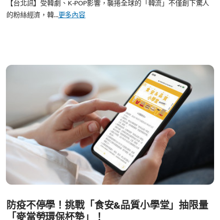
【台北訊】受韓劇、K-POP影響，襲捲全球的「韓流」不僅創下驚人
的粉絲經濟，韓...
更多內容
防疫不停學！挑戰「食安&品質小學堂」抽限量
「麥當勞環保杯墊」！