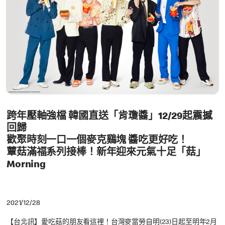
跨年壓軸強檔 韓國直送「肯瓊醬」12/29起震撼
回歸
歡聚時刻一口一個麥克鷄塊 醬吃更好吃！
蕈菇滿福系列接棒！新年迎來元氣十足「菇」
Morning
2021/12/28
【台北訊】愛吃菇的朋友看這裡！台灣麥當勞自明(23)日起至明年2月