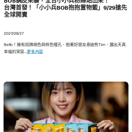
BOB調皮來襲，全台小小兵粉絲站出來！
台灣首發！「小小兵BOB抱抱置物籃」9/29搶先
全球開賣
2021/09/27
Bello！擁有招牌綠色與棕色瞳孔、抱著好朋友泰迪熊Tim、露出天真
幸福的笑容...
更多內容