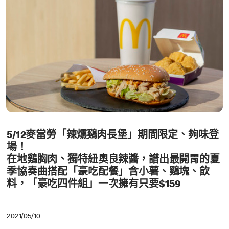
5/12麥當勞「辣燻鷄肉長堡」期間限定、夠味登
場！
在地鷄胸肉、獨特紐奧良辣醬，譜出最開胃的夏
季協奏曲搭配「豪吃配餐」含小薯、鷄塊、飲
料，「豪吃四件組」一次擁有只要$159
2021/05/10