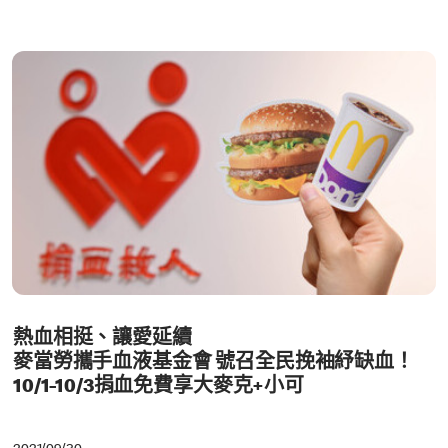
熱血相挺、讓愛延續
麥當勞攜手血液基金會 號召全民挽袖紓缺血！
10/1-10/3捐血免費享大麥克+小可