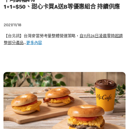
平均調幅4%
1+1=$50、甜心卡買A送B等優惠組合 持續供應
2021/11/18
【台北訊】台灣麥當勞考量整體營運策略，
自11月24日凌晨零時起調
整部分產品
...
更多內容