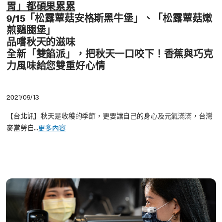
胃」都碩果累累
9/15「松露蕈菇安格斯黑牛堡」、「松露蕈菇嫩
煎鷄腿堡」
品嚐秋天的滋味
全新「雙餡派」，把秋天一口咬下！香蕉與巧克
力風味給您雙重好心情
2021/09/13
【台北訊】秋天是收穫的季節，更要讓自己的身心及元氣滿滿，台灣
麥當勞自...
更多內容