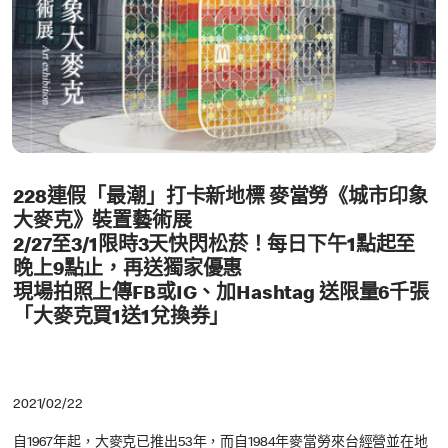
228連假「最潮」打卡新地標 麥當勞《城市印象
大麥克》裝置藝術展
2/27至3/1限時3天快閃松菸！每日下午1點起至
晚上9點止，再送獨家優惠
現場拍照上傳FB或IG、加Hashtag 送限量6千張
「大麥克買1送1兌換券」
2021/02/22
自1967年起，大麥克已推出53年，而自1984年麥當勞來台經營並在地