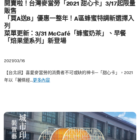
開賣啦！台灣麥當勞「2021 甜心卡」3/17起限量
販售
「買A送B」優惠一整年！A區蜂蜜特調新選擇入
列
菜單更新：3/31 McCafé「蜂蜜奶茶」、早餐
「焙果堡系列」新登場
2021/03/16
【台北訊】喜愛麥當勞的消費者不可或缺的神卡─「甜心卡」，2021
年以「薯條經...
更多內容