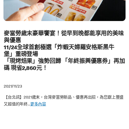
麥當勞歲末豪華饗宴！從早到晚都能享用的美味
與優惠
11/24全球首創極選「炸蝦天婦羅安格斯黑牛
堡」重磅登場
「現烤焙果」強勢回歸
「年終振興優惠券」再加
碼 現省2,860元！
2021/11/23
【台北訊】2021歲末，台灣麥當勞新品、優惠再出招，為您獻上豐盛
又超值的年終...
更多內容