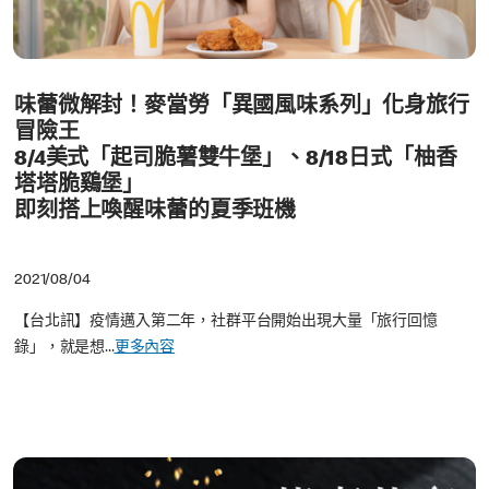
味蕾微解封！麥當勞「異國風味系列」化身旅行
冒險王
8/4美式「起司脆薯雙牛堡」、8/18日式「柚香
塔塔脆鷄堡」
即刻搭上喚醒味蕾的夏季班機
2021/08/04
【台北訊】疫情邁入第二年，社群平台開始出現大量「旅行回憶
錄」，就是想...
更多內容