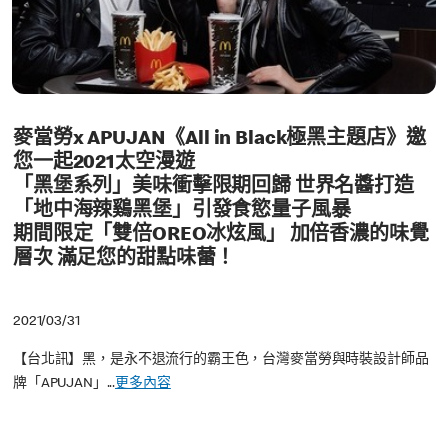
麥當勞x APUJAN《All in Black極黑主題店》邀
您一起2021太空漫遊
「黑堡系列」美味衝擊限期回歸 世界名醬打造
「地中海辣鷄黑堡」引發食慾量子風暴
期間限定「雙倍OREO冰炫風」 加倍香濃的味覺
層次 滿足您的甜點味蕾！
2021/03/31
【台北訊】黑，是永不退流行的霸王色，台灣麥當勞與時裝設計師品
牌「APUJAN」...
更多內容