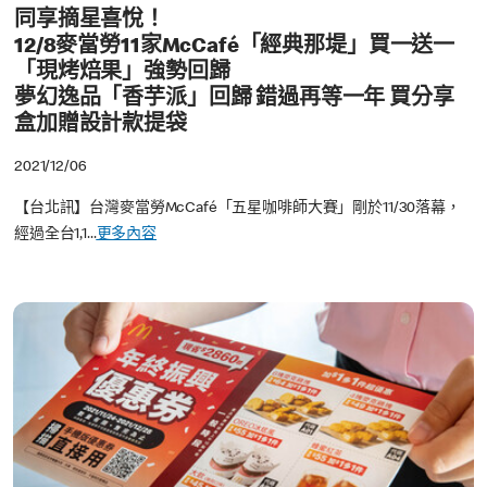
同享摘星喜悅！
12/8麥當勞11家McCafé「經典那堤」買一送一
「現烤焙果」強勢回歸
夢幻逸品「香芋派」回歸 錯過再等一年 買分享
盒加贈設計款提袋
2021/12/06
【台北訊】
台灣麥當勞McCafé「五星咖啡師大賽」剛於11/30落幕，
經過全台1,1...
更多內容