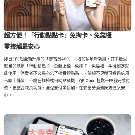
超方便！「行動點點卡」免掏卡、免靠櫃
零接觸最安心
即日(9/1)起全新升級的「麥當勞APP」，增加多項新功能，其中最受
矚目的就是
「行動點點卡」全新上線，免掏卡、免靠櫃，手機綁定就
能使用
；消費者不必擔心忘了帶實體點點卡，餘額不足還可透過信用
卡線上儲值，不論在櫃檯或自助點餐機，QR Code 輕鬆一嗶就完成付
款，更整合載具功能，全程支付零接觸，在麥當勞消費既方便又安
心。