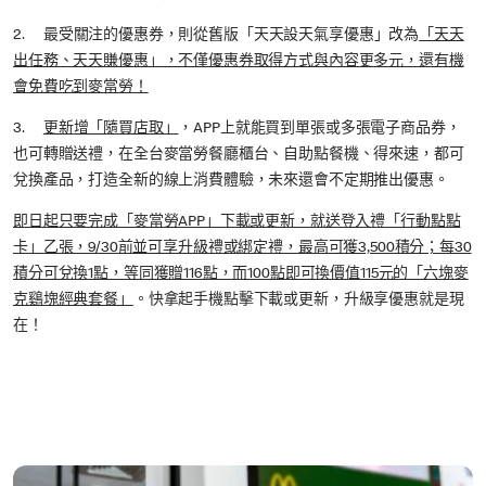
2. 最受關注的優惠券，則從舊版「天天設天氣享優惠」改為
「天天
出任務、天天賺優惠」，不僅優惠券取得方式與內容更多元，還有機
會免費吃到麥當勞！
3.
更新增「隨買店取」
，APP上就能買到單張或多張電子商品券，
也可轉贈送禮，在全台麥當勞餐廳櫃台、自助點餐機、得來速，都可
兌換產品，打造全新的線上消費體驗，未來還會不定期推出優惠。
即日起只要完成「麥當勞APP」下載或更新，就送登入禮「行動點點
卡」乙張，9/30前並可享升級禮或綁定禮，最高可獲3,500積分；每30
積分可兌換1點，等同獲贈116點，而100點即可換價值115元的「六塊麥
克鷄塊經典套餐」
。快拿起手機點擊下載或更新，升級享優惠就是現
在！