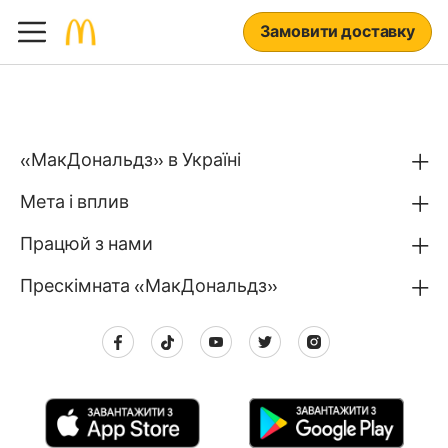
Замовити доставку
«МакДональдз» в Україні
Мета і вплив
Працюй з нами
Прескімната «МакДональдз»