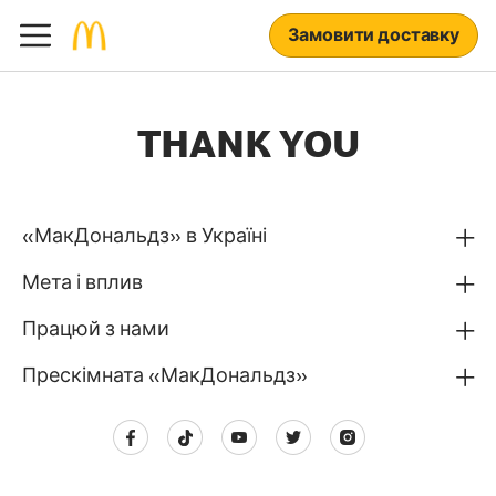
Замовити доставку
THANK YOU
«МакДональдз» в Україні
Мета і вплив
Працюй з нами
Прескімната «МакДональдз»