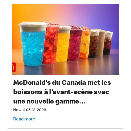
limitée comprenant des articles
à collectionner
McDonald’s du Canada met les
boissons à l’avant-scène avec
une nouvelle gamme
permanente de boissons froides
News
|
05-12-2026
Read more