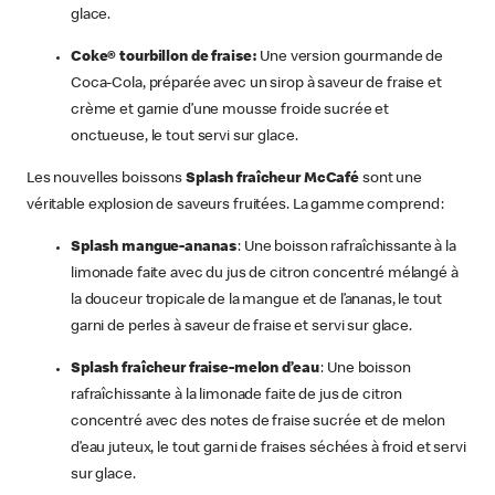
glace.
Coke® tourbillon de fraise :
Une version gourmande de
Coca-Cola, préparée avec un sirop à saveur de fraise et
crème et garnie d’une mousse froide sucrée et
onctueuse, le tout servi sur glace.
Les nouvelles boissons
Splash fraîcheur McCafé
sont une
véritable explosion de saveurs fruitées. La gamme comprend :
Splash mangue-ananas
: Une boisson rafraîchissante à la
limonade faite avec du jus de citron concentré mélangé à
la douceur tropicale de la mangue et de l’ananas, le tout
garni de perles à saveur de fraise et servi sur glace.
Splash fraîcheur fraise-melon d’eau
: Une boisson
rafraîchissante à la limonade faite de jus de citron
concentré avec des notes de fraise sucrée et de melon
d’eau juteux, le tout garni de fraises séchées à froid et servi
sur glace.