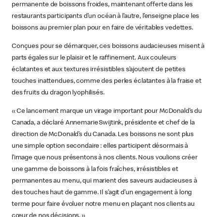
permanente de boissons froides, maintenant offerte dans les
restaurants participants d’un océan à l’autre, l’enseigne place les
boissons au premier plan pour en faire de véritables vedettes.
Conçues pour se démarquer, ces boissons audacieuses misent à
parts égales sur le plaisir et le raffinement. Aux couleurs
éclatantes et aux textures irrésistibles s’ajoutent de petites
touches inattendues, comme des perles éclatantes à la fraise et
des fruits du dragon lyophilisés.
« Ce lancement marque un virage important pour McDonald’s du
Canada, a déclaré Annemarie Swijtink, présidente et chef de la
direction de McDonald’s du Canada. Les boissons ne sont plus
une simple option secondaire : elles participent désormais à
l’image que nous présentons à nos clients. Nous voulions créer
une gamme de boissons à la fois fraîches, irrésistibles et
permanentes au menu, qui marient des saveurs audacieuses à
des touches haut de gamme. Il s’agit d’un engagement à long
terme pour faire évoluer notre menu en plaçant nos clients au
cœur de nos décisions. »