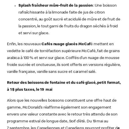
Splash fraîcheur mûre-fruit de la passion
: Une boisson
rafraîchissante à la limonade faite de jus de citron
concentré, au goût sucré et acidulé de mûre et de fruit de
la passion, le tout garni de fruits du dragon séchés à froid
et servi sur glace.
Enfin, les nouveaux
Cafés nuage glacés McCaf
é mettent en
vedette le café de torréfaction supérieure McCafé, fait de grains
arabica à 100 % et servi sur glace. Coiffés d’un nuage de mousse
froide sucrée et onctueuse, ils sont offerts en versions régulière,
vanille française, vanille sans sucre et caramel salé.
Retour des boissons de fontaine et du café glacé, petit format,
à 1 $ plus taxes, le 19 mai
Alors que les nouvelles boissons constituent une offre haut de
gamme, McDonald’s réaffirme également son engagement
envers une valeur constante avec le retour très attendu de son
programme estival de longue date, Soif d’été. Du 19 mai au
7 septembre, les Canadiennes et Canadiens pourront profiter d
e