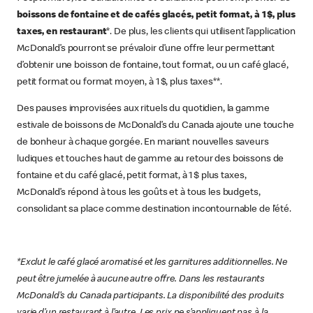
boissons de fontaine et de cafés glacés, petit format, à 1 $, plus
taxes, en restaurant
*. De plus, les clients qui utilisent l’application
McDonald’s pourront se prévaloir d’une offre leur permettant
d’obtenir une boisson de fontaine, tout format, ou un café glacé,
petit format ou format moyen, à 1 $, plus taxes**.
Des pauses improvisées aux rituels du quotidien, la gamme
estivale de boissons de McDonald’s du Canada ajoute une touche
de bonheur à chaque gorgée. En mariant nouvelles saveurs
ludiques et touches haut de gamme au retour des boissons de
fontaine et du café glacé, petit format, à 1 $ plus taxes,
McDonald’s répond à tous les goûts et à tous les budgets,
consolidant sa place comme destination incontournable de l’été.
*Exclut le café glacé aromatisé et les garnitures additionnelles. Ne
peut être jumelée à aucune autre offre. Dans les restaurants
McDonald’s du Canada participants. La disponibilité des produits
varie d’un restaurant à l’autre. Les prix ne s’appliquent pas à la