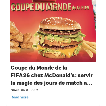
Coupe du Monde de la
FIFA 26 chez McDonald’s : servir
la magie des jours de match aux
amateurs du monde entier avec
News
|
06-02-2026
des repas offerts pour une durée
Read more