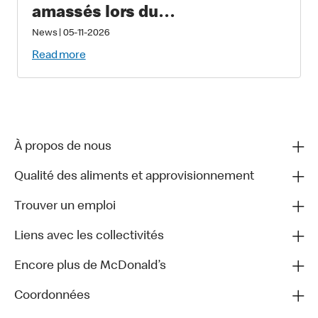
amassés lors du
Grand McDon pour soutenir les
News
|
05-11-2026
familles qui ont un enfant
Read more
gravement malade ou blessé
À propos de nous
Qualité des aliments et approvisionnement
Trouver un emploi
Liens avec les collectivités
Encore plus de McDonald’s
Coordonnées