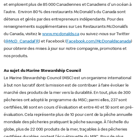
et emploient plus de 85 000 Canadiennes et Canadiens d'un océan à
l'autre. Environ 80 % des restaurants McDonald's du Canada sont
détenus et gérés par des entrepreneurs indépendants. Pour des
renseignements supplémentaires sur Les Restaurants McDonald’s
du Canada, visitez le
www.mcdonalds.ca
ou suivez-nous sur Twitter
(
@McD_CanadaFR
) et Facebook (
Facebook.com/McDonaldscanada
)
pour obtenir des mises à jour sur notre compagnie, promotions et
nos produits.
Au sujet du Marine Stewardship Council
Le Marine Stewardship Council (MSC) est un organisme international
à but non lucratif dont la mission est de contribuer à faire évoluer le
marché des produits de la mer vers la durabilité. En tout, plus de 300
pêcheries ont adopté le programme du MSC; parmi elles, 237 sont
certifiées, 98 sont en cours d'évaluation et entre 40 et 50 sont en pré-
évaluation. Cela représente plus de 10 pour cent de la pêche annuelle
mondiale des pêcheries pratiquant la pêche sauvage. À l'échelle du
globe, plus de 22 000 produits de la mer, traçables à des pêcheries
certifiées durables, portent l'éco-étiquette du MSC. Pour de plus