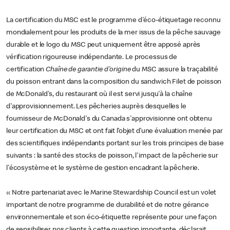
La certification du MSC est le programme d'éco-étiquetage reconnu
mondialement pour les produits de la mer issus de la pêche sauvage
durable et le logo du MSC peut uniquement être apposé après
vérification rigoureuse indépendante. Le processus de
certification
Chaîne de garantie d'origine
du MSC assure la traçabilité
du poisson entrant dans la composition du sandwich Filet de poisson
de McDonald's, du restaurant où il est servi jusqu'à la chaîne
d'approvisionnement. Les pêcheries auprès desquelles le
fournisseur de McDonald's du Canada s'approvisionne ont obtenu
leur certification du MSC et ont fait l’objet d’une évaluation menée par
des scientifiques indépendants portant sur les trois principes de base
suivants : la santé des stocks de poisson, l'impact de la pêcherie sur
l'écosystème et le système de gestion encadrant la pêcherie.
« Notre partenariat avec le Marine Stewardship Council est un volet
important de notre programme de durabilité et de notre gérance
environnementale et son éco-étiquette représente pour une façon
de sensibiliser nos clients à cette question importante, déclarait