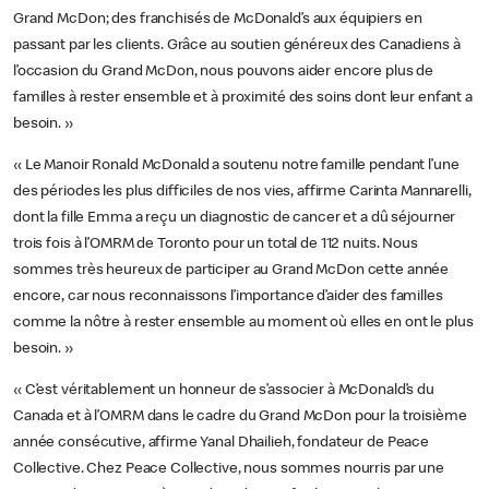
Grand McDon; des franchisés de McDonald’s aux équipiers en
passant par les clients. Grâce au soutien généreux des Canadiens à
l’occasion du Grand McDon, nous pouvons aider encore plus de
familles à rester ensemble et à proximité des soins dont leur enfant a
besoin. »
« Le Manoir Ronald McDonald a soutenu notre famille pendant l’une
des périodes les plus difficiles de nos vies, affirme Carinta Mannarelli,
dont la fille Emma a reçu un diagnostic de cancer et a dû séjourner
trois fois à l’OMRM de Toronto pour un total de 112 nuits. Nous
sommes très heureux de participer au Grand McDon cette année
encore, car nous reconnaissons l’importance d’aider des familles
comme la nôtre à rester ensemble au moment où elles en ont le plus
besoin. »
« C’est véritablement un honneur de s’associer à McDonald’s du
Canada et à l’OMRM dans le cadre du Grand McDon pour la troisième
année consécutive, affirme Yanal Dhailieh, fondateur de Peace
Collective. Chez Peace Collective, nous sommes nourris par une