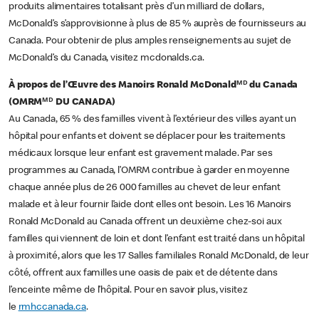
produits alimentaires totalisant près d’un milliard de dollars,
McDonald’s s’approvisionne à plus de 85 % auprès de fournisseurs au
Canada. Pour obtenir de plus amples renseignements au sujet de
McDonald’s du Canada, visitez mcdonalds.ca.
À propos de l’Œuvre des Manoirs Ronald McDonaldᴹᴰ du Canada
(OMRMᴹᴰ DU CANADA)
Au Canada, 65 % des familles vivent à l’extérieur des villes ayant un
hôpital pour enfants et doivent se déplacer pour les traitements
médicaux lorsque leur enfant est gravement malade. Par ses
programmes au Canada, l’OMRM contribue à garder en moyenne
chaque année plus de 26 000 familles au chevet de leur enfant
malade et à leur fournir l’aide dont elles ont besoin. Les 16 Manoirs
Ronald McDonald au Canada offrent un deuxième chez-soi aux
familles qui viennent de loin et dont l’enfant est traité dans un hôpital
à proximité, alors que les 17 Salles familiales Ronald McDonald, de leur
côté, offrent aux familles une oasis de paix et de détente dans
l’enceinte même de l’hôpital. Pour en savoir plus, visitez
le
rmhccanada.ca
.