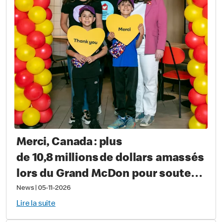
Merci, Canada : plus
de 10,8 millions de dollars amassés
lors du Grand McDon pour soutenir
les familles qui ont un enfant
News
|
05-11-2026
gravement malade ou blessé
Lire la suite