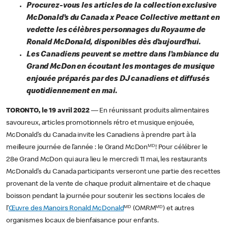
Procurez-vous les articles de la collection exclusive
McDonald’s du Canada x Peace Collective mettant en
vedette les célèbres personnages du Royaume de
Ronald McDonald, disponibles dès d’aujourd’hui.
Les Canadiens peuvent se mettre dans l’ambiance du
Grand McDon en écoutant les montages de musique
enjouée préparés par des DJ canadiens et diffusés
quotidiennement en mai.
TORONTO, le 19 avril 2022
— En réunissant produits alimentaires
savoureux, articles promotionnels rétro et musique enjouée,
McDonald’s du Canada invite les Canadiens à prendre part à la
meilleure journée de l’année : le Grand McDonᴹᴰ! Pour célébrer le
28e Grand McDon qui aura lieu le mercredi 11 mai, les restaurants
McDonald’s du Canada participants verseront une partie des recettes
provenant de la vente de chaque produit alimentaire et de chaque
boisson pendant la journée pour soutenir les sections locales de
l’
Œuvre des Manoirs Ronald McDonald
ᴹᴰ (OMRMᴹᴰ) et autres
organismes locaux de bienfaisance pour enfants.