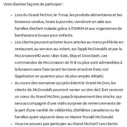
Voici d’autres façons de participer :
Lors du Grand McDon, le 11 mai, les produits alimentaires et les
boissons vendus, toute la journée, viendront en aide aux
familles d’enfant malade grâce à l’OMRM et aux organismes de
bienfaisance locaux pour enfants.
Les clients peuvent acheter leurs articles au menu préférés en
restaurant, au service-au-volant, sur l’appli McDonald’s et par la
McLivraisonMD avec Uber Eats, Skip et DoorDash. Les
commandes de McLivraison de 15 $ ou plus sont admissibles à
la livraison sans frais (
avant les taxes et autres frais; voir
l’application en question pour de plus amples détails
).
Au cours des semaines qui précèdent le Grand McDon, les
clients de McDonald’s pourront verser un don de2 $ et recevoir
un cœur du Grand McDon, jusqu’à épuisement des stocks, qui
sera accompagné d’une vidéo surprise de remerciements de
la part d’une variété de célébrités, d’athlètes canadiens ou de
familles ayant séjourné dans un Manoir Ronald McDonald.
Vous ne pouvez pas participer au Grand McDon? Les clients