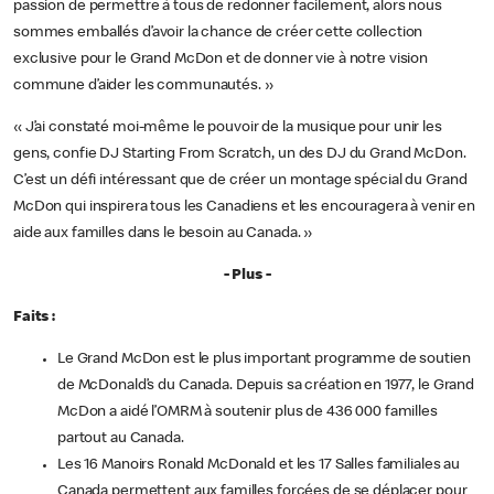
passion de permettre à tous de redonner facilement, alors nous
sommes emballés d’avoir la chance de créer cette collection
exclusive pour le Grand McDon et de donner vie à notre vision
commune d’aider les communautés. »
« J’ai constaté moi-même le pouvoir de la musique pour unir les
gens, confie DJ Starting From Scratch, un des DJ du Grand McDon.
C’est un défi intéressant que de créer un montage spécial du Grand
McDon qui inspirera tous les Canadiens et les encouragera à venir en
aide aux familles dans le besoin au Canada. »
- Plus -
Faits :
Le Grand McDon est le plus important programme de soutien
de McDonald’s du Canada. Depuis sa création en 1977, le Grand
McDon a aidé l’OMRM à soutenir plus de 436 000 familles
partout au Canada.
Les 16 Manoirs Ronald McDonald et les 17 Salles familiales au
Canada permettent aux familles forcées de se déplacer pour