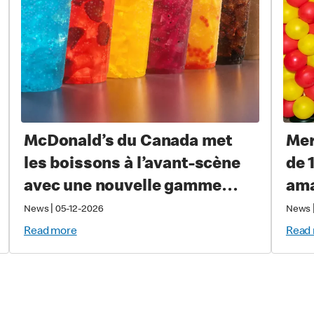
McDonald’s du Canada met
Mer
les boissons à l’avant-scène
de 
avec une nouvelle gamme
ama
permanente de boissons
Gra
|
News
05-12-2026
News
froides
les
Read more
Read
gra