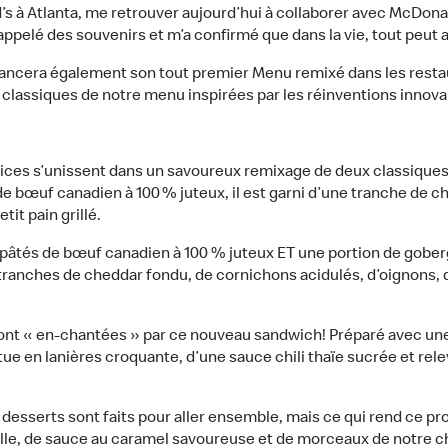
d’s à Atlanta, me retrouver aujourd’hui à collaborer avec McDo
ppelé des souvenirs et m’a confirmé que dans la vie, tout peut ar
ncera également son tout premier Menu remixé dans les restaura
s classiques de notre menu inspirées par les réinventions inno
ices s’unissent dans un savoureux remixage de deux classiques.
e bœuf canadien à 100 % juteux, il est garni d’une tranche de c
tit pain grillé.
âtés de bœuf canadien à 100 % juteux ET une portion de goberg
x tranches de cheddar fondu, de cornichons acidulés, d’oignons, 
ront « en-chantées » par ce nouveau sandwich! Préparé avec une
tue en lanières croquante, d’une sauce chili thaïe sucrée et rele
 desserts sont faits pour aller ensemble, mais ce qui rend ce pro
nille, de sauce au caramel savoureuse et de morceaux de notre 