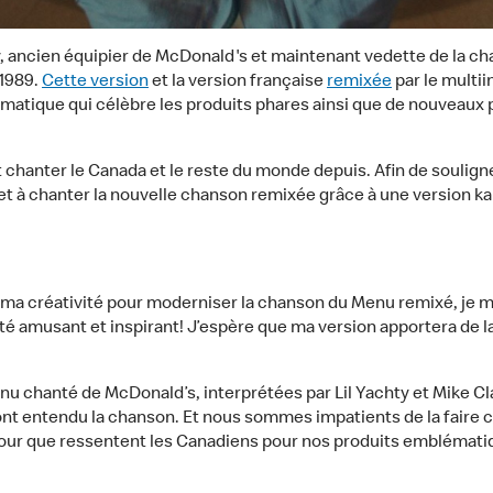
hty, ancien équipier de McDonald's et maintenant vedette de la 
 1989.
Cette version
et la version française
remixée
par le multi
ématique qui célèbre les produits phares ainsi que de nouveaux
it chanter le Canada et le reste du monde depuis. Afin de souli
 à chanter la nouvelle chanson remixée grâce à une version kar
a créativité pour moderniser la chanson du Menu remixé, je me su
té amusant et inspirant! J’espère que ma version apportera de 
u chanté de McDonald’s, interprétées par Lil Yachty et Mike Cl
ont entendu la chanson. Et nous sommes impatients de la faire 
mour que ressentent les Canadiens pour nos produits emblémati