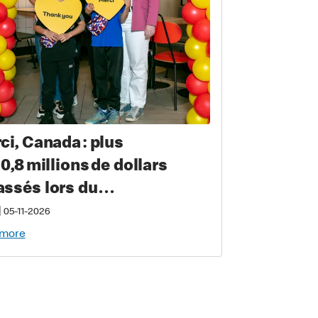
ci, Canada : plus
10,8 millions de dollars
ssés lors du
nd McDon pour soutenir
|
05-11-2026
 familles qui ont un enfant
 more
vement malade ou blessé