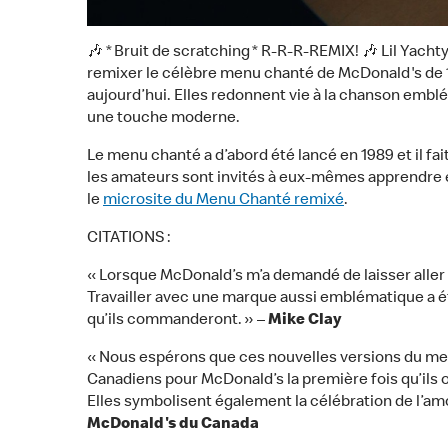
🎶 * Bruit de scratching * R-R-R-REMIX! 🎶 Lil Yac
remixer le célèbre menu chanté de McDonald's de
aujourd’hui. Elles redonnent vie à la chanson embl
une touche moderne.
Le menu chanté a d’abord été lancé en 1989 et il fa
les amateurs sont invités à eux-mêmes apprendre et
le
microsite du Menu Chanté remixé
.
CITATIONS :
« Lorsque McDonald’s m’a demandé de laisser aller m
Travailler avec une marque aussi emblématique a é
qu’ils commanderont. » –
Mike Clay
« Nous espérons que ces nouvelles versions du men
Canadiens pour McDonald’s la première fois qu’ils 
Elles symbolisent également la célébration de l’a
McDonald's du Canada