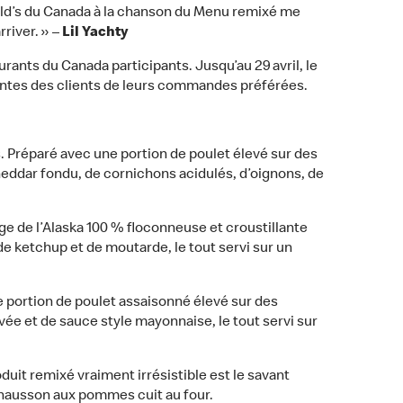
nald’s du Canada à la chanson du Menu remixé me
river. » –
Lil Yachty
nts du Canada participants. Jusqu’au 29 avril, le
vantes des clients de leurs commandes préférées.
 Préparé avec une portion de poulet élevé sur des
heddar fondu, de cornichons acidulés, d’oignons, de
e de l’Alaska 100 % floconneuse et croustillante
de ketchup et de moutarde, le tout servi sur un
 portion de poulet assaisonné élevé sur des
vée et de sauce style mayonnaise, le tout servi sur
duit remixé vraiment irrésistible est le savant
chausson aux pommes cuit au four.