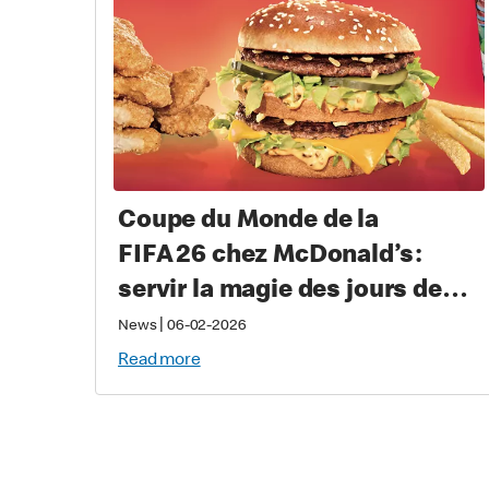
Coupe du Monde de la
FIFA 26 chez McDonald’s :
servir la magie des jours de
match aux amateurs du
|
News
06-02-2026
monde entier avec des repas
Read more
offerts pour une durée limitée
comprenant des articles à
collectionner