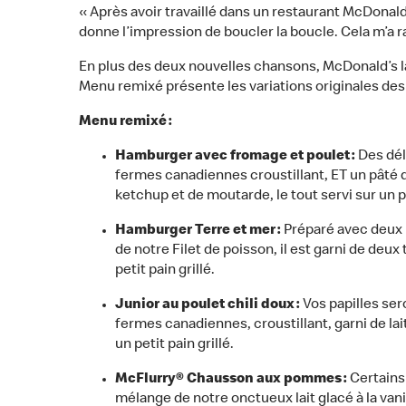
« Après avoir travaillé dans un restaurant McDonal
donne l’impression de boucler la boucle. Cela m’a ra
En plus des deux nouvelles chansons, McDonald’s la
Menu remixé présente les variations originales de
Menu remixé :
Hamburger avec fromage et poulet :
Des dél
fermes canadiennes croustillant, ET un pâté d
ketchup et de moutarde, le tout servi sur un pe
Hamburger Terre et mer :
Préparé avec deux p
de notre Filet de poisson, il est garni de deu
petit pain grillé.
Junior au poulet chili doux :
Vos papilles se
fermes canadiennes, croustillant, garni de lai
un petit pain grillé.
McFlurry® Chausson aux pommes :
Certains
mélange de notre onctueux lait glacé à la va