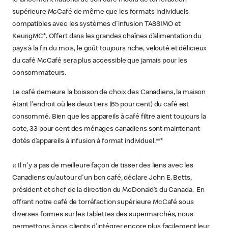
supérieure McCafé de même que les formats individuels
compatibles avec les systèmes d'infusion TASSIMO et
KeurigMC*. Offert dans les grandes chaînes d’alimentation du
pays à la fin du mois, le goût toujours riche, velouté et délicieux
du café McCafé sera plus accessible que jamais pour les
consommateurs.
Le café demeure la boisson de choix des Canadiens, la maison
étant l'endroit où les deux tiers (65 pour cent) du café est
consommé. Bien que les appareils à café filtre aient toujours la
cote, 33 pour cent des ménages canadiens sont maintenant
dotés d’appareils à infusion à format individuel.***
« Il n'y a pas de meilleure façon de tisser des liens avec les
Canadiens qu'autour d'un bon café, déclare John E. Betts,
président et chef de la direction du McDonald’s du Canada. En
offrant notre café de torréfaction supérieure McCafé sous
diverses formes sur les tablettes des supermarchés, nous
permettons à nos clients d'intégrer encore plus facilement leur