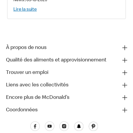
recruter près de 2 000 nouveaux
News
|
03-13-2026
équipiers au Québec
Lire la suite
À propos de nous
Qualité des aliments et approvisionnement
Trouver un emploi
Liens avec les collectivités
Encore plus de McDonald’s
Coordonnées