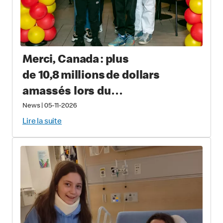
Merci, Canada : plus
de 10,8 millions de dollars
amassés lors du
Grand McDon pour soutenir les
News
|
05-11-2026
familles qui ont un enfant
Lire la suite
gravement malade ou blessé