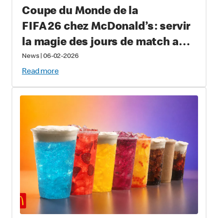
Coupe du Monde de la
FIFA 26 chez McDonald’s : servir
la magie des jours de match aux
amateurs du monde entier avec
News
|
06-02-2026
des repas offerts pour une durée
Read more
limitée comprenant des articles
à collectionner