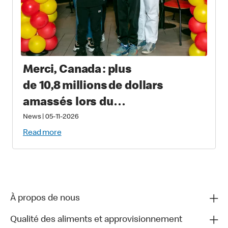
Merci, Canada : plus
de 10,8 millions de dollars
amassés lors du
Grand McDon pour soutenir les
News
|
05-11-2026
familles qui ont un enfant
Read more
gravement malade ou blessé
À propos de nous
Qualité des aliments et approvisionnement