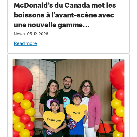
McDonald’s du Canada met les
boissons à l’avant-scène avec
une nouvelle gamme
permanente de boissons froides
News
|
05-12-2026
Read more