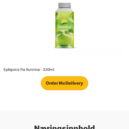
Eplejuice fra Sunniva - 330ml
Order McDelivery