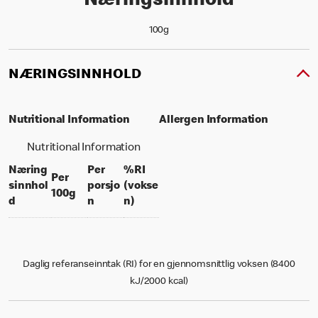
Næringsinnhold
100g
NÆRINGSINNHOLD
Nutritional Information
Allergen Information
Nutritional Information
Næring
Per
%RI
Per
sinnhol
porsjo
(vokse
per 100 grams
100g
per portion
% daily value for an adult
d
n
n)
Daglig referanseinntak (RI) for en gjennomsnittlig voksen (8400
kJ/2000 kcal)