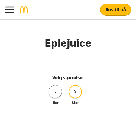
Bestill nå
Eplejuice
Velg størrelse:
L
S
Liten
Stor