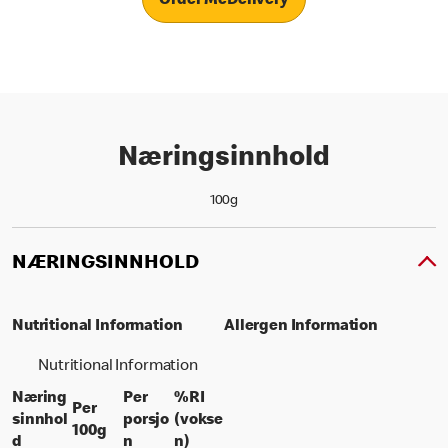
Order McDelivery
Næringsinnhold
100g
NÆRINGSINNHOLD
Nutritional Information
Allergen Information
Nutritional Information
Næring
Per
%RI
Per
sinnhol
porsjo
(vokse
per 100 grams
100g
per portion
% daily value for an adult
d
n
n)