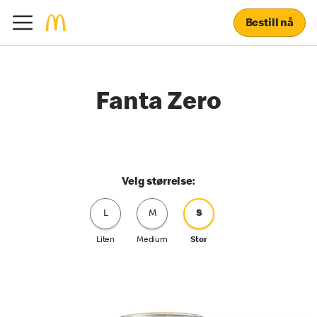
Bestill nå
Fanta Zero
Velg størrelse:
L
M
S
Liten
Medium
Stor