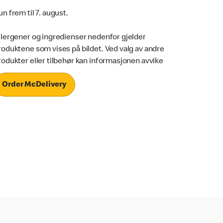
un frem til 7. august.
llergener og ingredienser nedenfor gjelder
roduktene som vises på bildet. Ved valg av andre
rodukter eller tilbehør kan informasjonen avvike
Order McDelivery