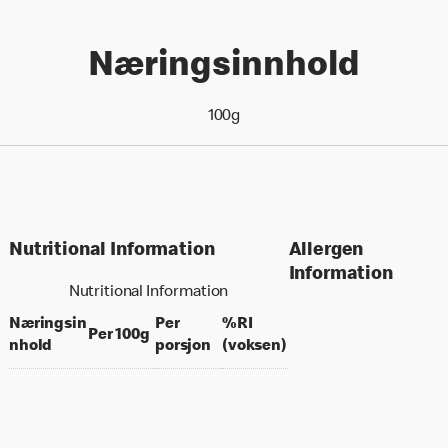
Næringsinnhold
100g
Nutritional Information
Allergen
Information
Nutritional Information
Næringsin
Per
%RI
per 100 grams
Per 100g
per portion
% daily value for an a
nhold
porsjon
(voksen)