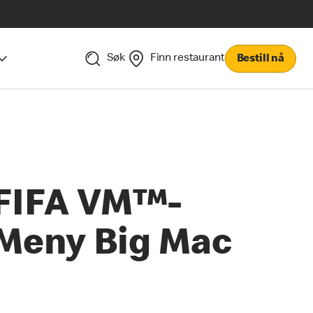
Søk
Finn restaurant
Bestill nå
FIFA VM™-
Meny Big Mac