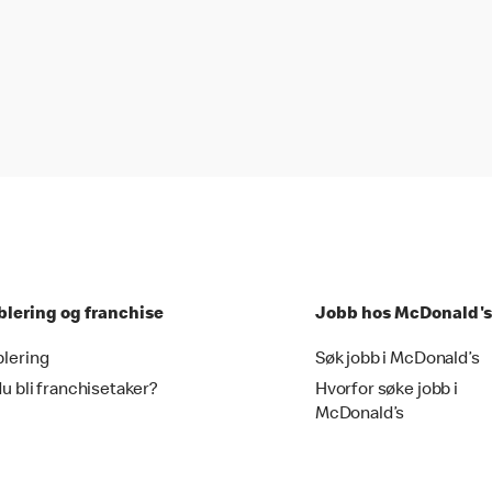
blering og franchise
Jobb hos McDonald's
blering
Søk jobb i McDonald’s
du bli franchisetaker?
Hvorfor søke jobb i
McDonald’s