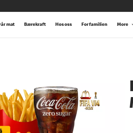
år mat
Bærekraft
Hos oss
For familien
More