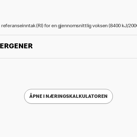
 referanseinntak (RI) for en gjennomsnittlig voksen (8400 kJ/200
LERGENER
ÅPNE I NÆRINGSKALKULATOREN