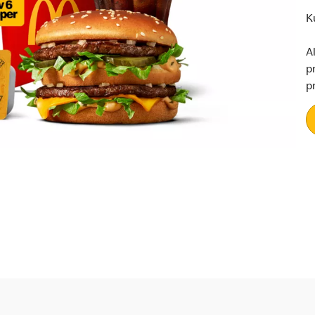
K
A
p
p