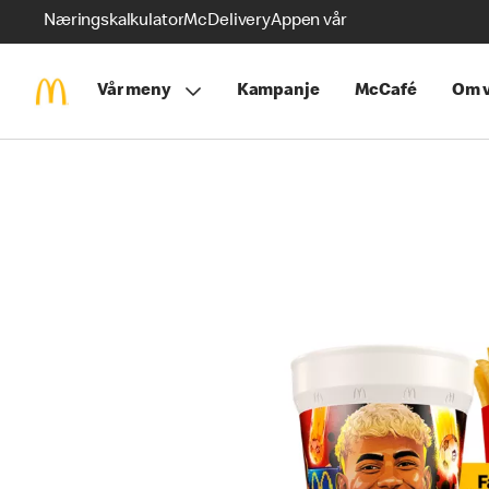
Næringskalkulator
McDelivery
Appen vår
Vår meny
Kampanje
McCafé
Om v