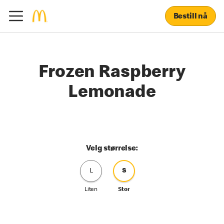
Bestill nå
Frozen Raspberry
Lemonade
Velg størrelse:
L
S
Liten
Stor