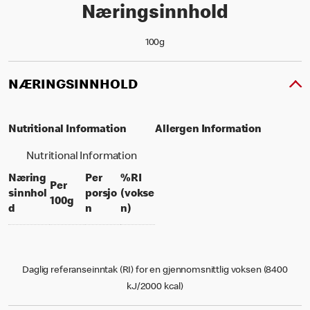
Næringsinnhold
100g
NÆRINGSINNHOLD
Nutritional Information
Allergen Information
Nutritional Information
Næring
Per
%RI
Per
sinnhol
porsjo
(vokse
per 100 grams
100g
per portion
% daily value for an adult
d
n
n)
Daglig referanseinntak (RI) for en gjennomsnittlig voksen (8400
kJ/2000 kcal)