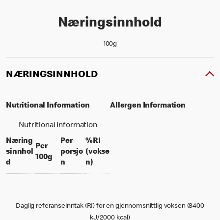
Næringsinnhold
100g
NÆRINGSINNHOLD
Nutritional Information
Allergen Information
Nutritional Information
Næring
Per
%RI
Per
sinnhol
porsjo
(vokse
per 100 grams
100g
per portion
% daily value for an adult
d
n
n)
Daglig referanseinntak (RI) for en gjennomsnittlig voksen (8400
kJ/2000 kcal)