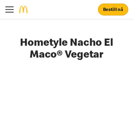
Bestill nå
Hometyle Nacho El
Maco® Vegetar