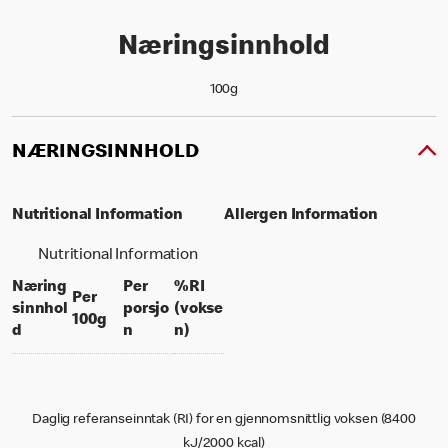
Næringsinnhold
100g
NÆRINGSINNHOLD
Nutritional Information
Allergen Information
Nutritional Information
Næring
Per
%RI
Per
sinnhol
porsjo
(vokse
per 100 grams
100g
per portion
% daily value for an adult
d
n
n)
Daglig referanseinntak (RI) for en gjennomsnittlig voksen (8400
kJ/2000 kcal)