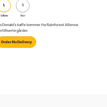
L
S
Liten
Stor
cDonald’s kaffe kommer fra Rainforest Allience
ertifiserte gårder.
Order McDelivery