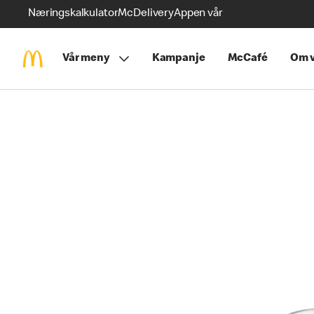
Næringskalkulator
McDelivery
Appen vår
Vår meny
Kampanje
McCafé
Om v