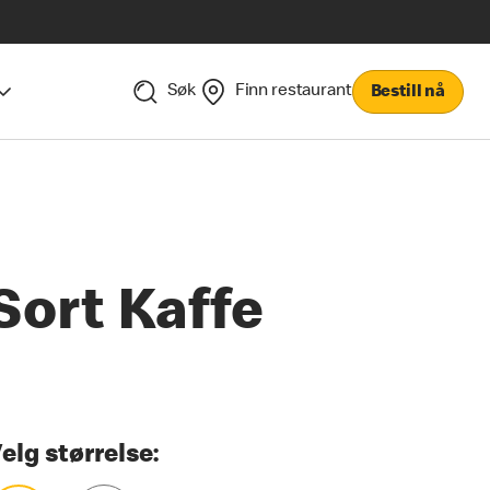
Søk
Finn restaurant
Bestill nå
Sort Kaffe
elg størrelse: