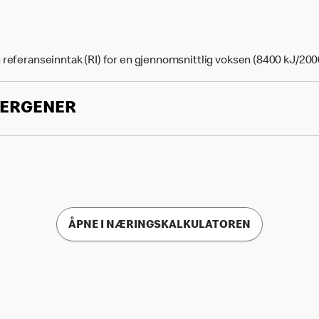
 referanseinntak (RI) for en gjennomsnittlig voksen (8400 kJ/200
LERGENER
ÅPNE I NÆRINGSKALKULATOREN