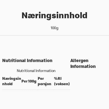
Næringsinnhold
100g
Nutritional Information
Allergen
Information
Nutritional Information
Næringsin
Per
%RI
per 100 grams
Per 100g
per portion
% daily value for an a
nhold
porsjon
(voksen)