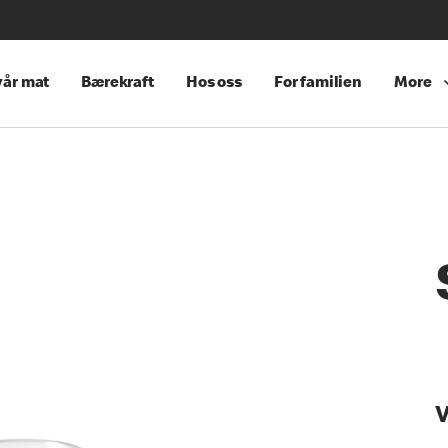
år mat
Bærekraft
Hos oss
For familien
More
V