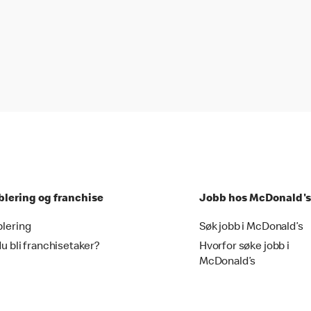
blering og franchise
Jobb hos McDonald's
blering
Søk jobb i McDonald’s
du bli franchisetaker?
Hvorfor søke jobb i
McDonald’s