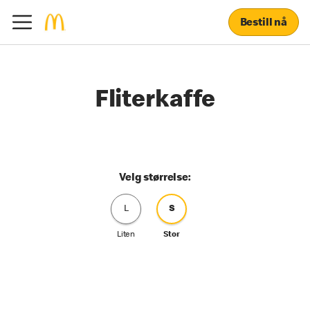
Bestill nå
Fliterkaffe
Velg størrelse:
L
S
Liten
Stor