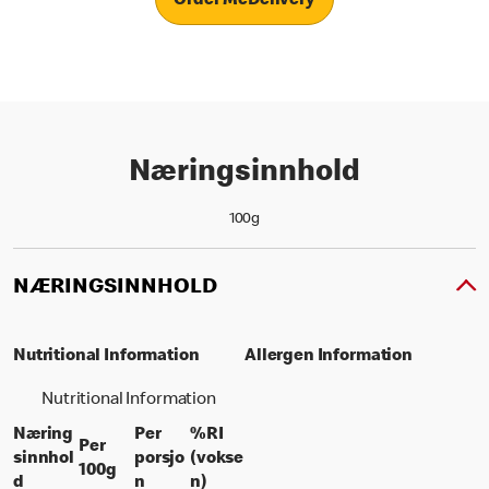
Order McDelivery
Næringsinnhold
100g
NÆRINGSINNHOLD
Nutritional Information
Allergen Information
Nutritional Information
Næring
Per
%RI
Per
sinnhol
porsjo
(vokse
per 100 grams
100g
per portion
% daily value for an adult
d
n
n)