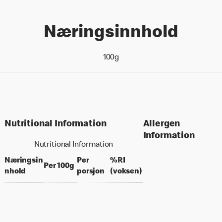
Næringsinnhold
100g
Nutritional Information
Allergen
Information
Nutritional Information
Næringsin
Per
%RI
per 100 grams
Per 100g
per portion
% daily value for an a
nhold
porsjon
(voksen)