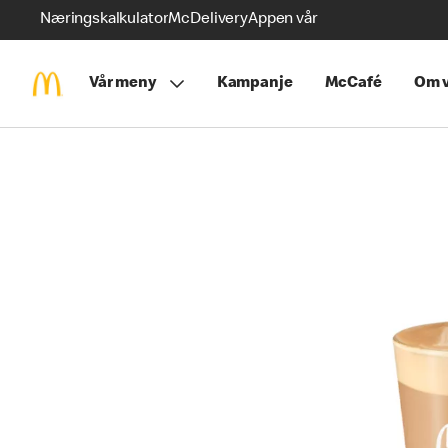
Næringskalkulator
McDelivery
Appen vår
Vår meny
Kampanje
McCafé
Om v