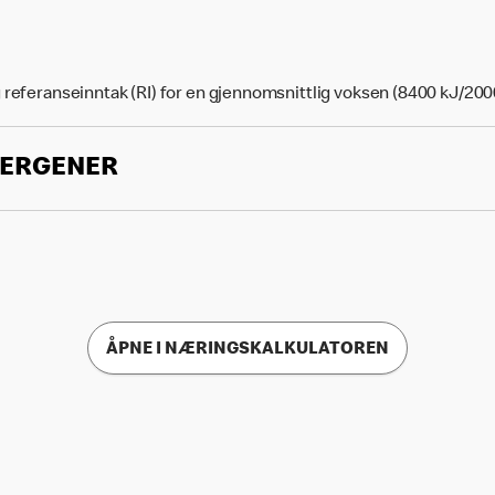
 referanseinntak (RI) for en gjennomsnittlig voksen (8400 kJ/200
LERGENER
ÅPNE I NÆRINGSKALKULATOREN