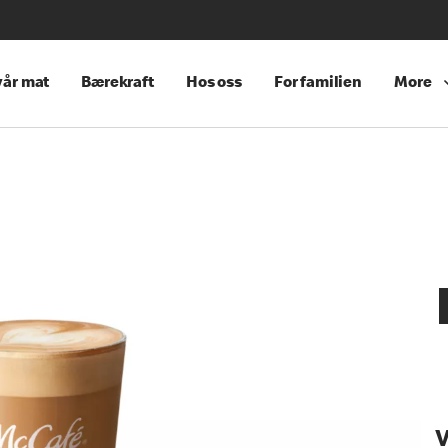
år mat
Bærekraft
Hos oss
For familien
More
V