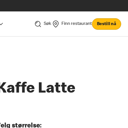
Søk
Finn restaurant
Bestill nå
Kaffe Latte
elg størrelse: