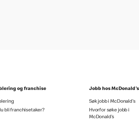
blering og franchise
Jobb hos McDonald's
blering
Søk jobb i McDonald’s
du bli franchisetaker?
Hvorfor søke jobb i
McDonald’s