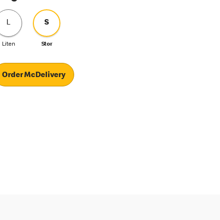
L
S
Liten
Stor
Order McDelivery