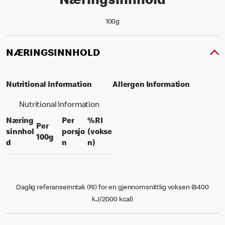
Næringsinnhold
100g
NÆRINGSINNHOLD
Nutritional Information
Allergen Information
Nutritional Information
Næring
Per
%RI
Per
sinnhol
porsjo
(vokse
per 100 grams
100g
per portion
% daily value for an adult
d
n
n)
Daglig referanseinntak (RI) for en gjennomsnittlig voksen (8400
kJ/2000 kcal)