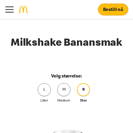
Bestill nå
Milkshake Banansmak
Velg størrelse:
L
M
S
Liten
Medium
Stor