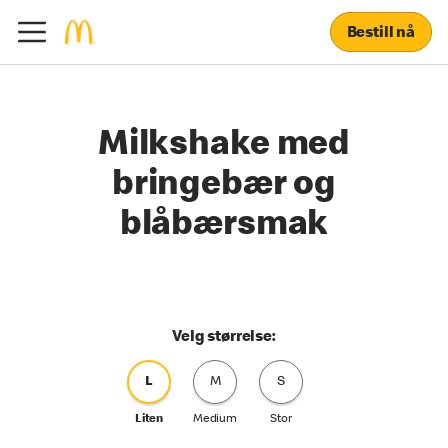
Bestill nå
Milkshake med
bringebær og
blåbærsmak
Velg størrelse:
L
M
S
Liten
Medium
Stor