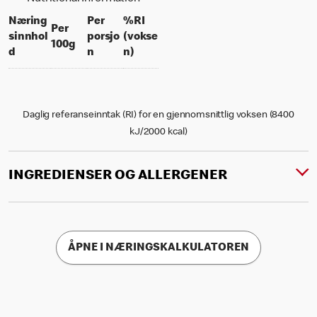
Næring
Per
%RI
Per
sinnhol
porsjo
(vokse
per 100 grams
100g
per portion
% daily value for an adult
d
n
n)
Daglig referanseinntak (RI) for en gjennomsnittlig voksen (8400
kJ/2000 kcal)
INGREDIENSER OG ALLERGENER
ÅPNE I NÆRINGSKALKULATOREN