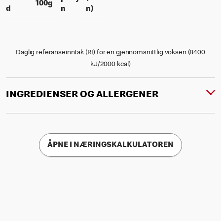
per 100 grams
100g
per portion
% daily value for an adult
d
n
n)
Daglig referanseinntak (RI) for en gjennomsnittlig voksen (8400
kJ/2000 kcal)
INGREDIENSER OG ALLERGENER
ÅPNE I NÆRINGSKALKULATOREN