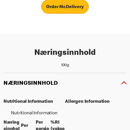
Order McDelivery
Næringsinnhold
100g
NÆRINGSINNHOLD
Nutritional Information
Allergen Information
Nutritional Information
Næring
Per
%RI
Per
sinnhol
porsjo
(vokse