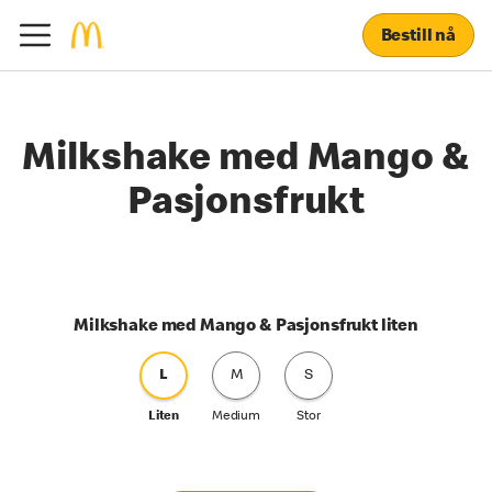
Bestill nå
Milkshake med Mango &
Pasjonsfrukt
Milkshake med Mango & Pasjonsfrukt liten
L
M
S
Liten
Medium
Stor