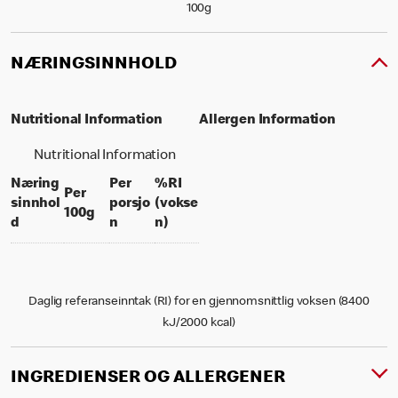
100g
NÆRINGSINNHOLD
Nutritional Information
Allergen Information
Nutritional Information
Næring
Per
%RI
Per
sinnhol
porsjo
(vokse
per 100 grams
100g
per portion
% daily value for an adult
d
n
n)
Daglig referanseinntak (RI) for en gjennomsnittlig voksen (8400
kJ/2000 kcal)
INGREDIENSER OG ALLERGENER