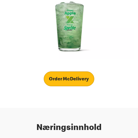
Order McDelivery
Næringsinnhold