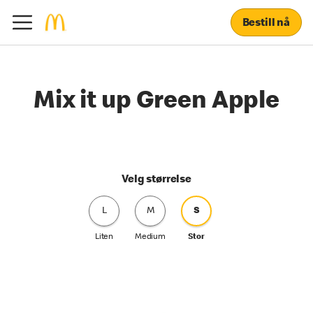
Bestill nå
Mix it up Green Apple
Velg størrelse
L
M
S
Liten
Medium
Stor