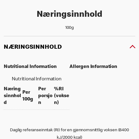
Næringsinnhold
100g
NÆRINGSINNHOLD
Nutritional Information
Allergen Information
Nutritional Information
Næring
Per
%RI
Per
sinnhol
porsjo
(vokse
per 100 grams
100g
per portion
% daily value for an adult
d
n
n)
Daglig referanseinntak (RI) for en gjennomsnittlig voksen (8400
kJ/2000 kcal)