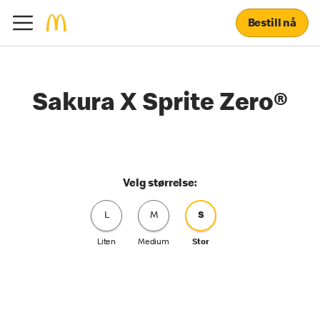
Bestill nå
Sakura X Sprite Zero®
Velg størrelse:
L
M
S
Liten
Medium
Stor