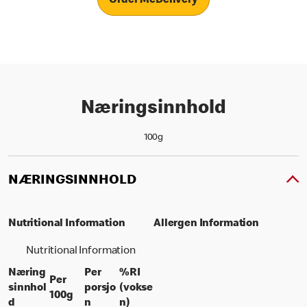
Order McDelivery
Næringsinnhold
100g
NÆRINGSINNHOLD
Nutritional Information
Allergen Information
Nutritional Information
Næring
Per
%RI
Per
sinnhol
porsjo
(vokse
per 100 grams
100g
per portion
% daily value for an adult
d
n
n)