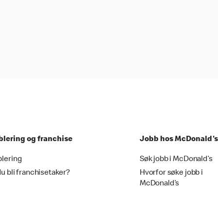
blering og franchise
Jobb hos McDonald's
blering
Søk jobb i McDonald’s
du bli franchisetaker?
Hvorfor søke jobb i
McDonald’s