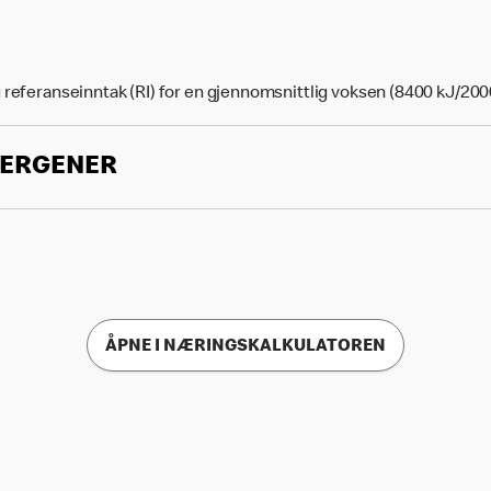
 referanseinntak (RI) for en gjennomsnittlig voksen (8400 kJ/200
LERGENER
ÅPNE I NÆRINGSKALKULATOREN