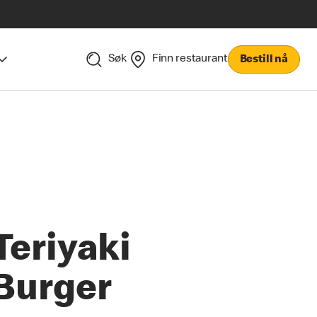
Søk
Finn restaurant
Bestill nå
Teriyaki
Burger