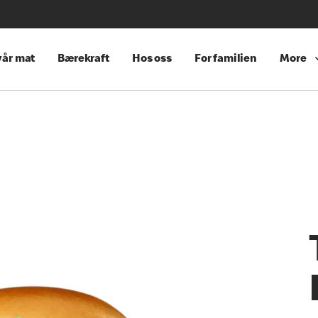
år mat
Bærekraft
Hos oss
For familien
More