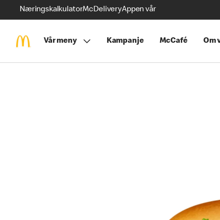
Næringskalkulator
McDelivery
Appen vår
Vår meny
Kampanje
McCafé
Om v