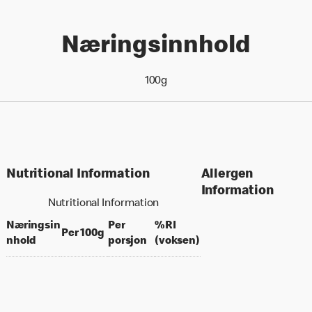
Næringsinnhold
100g
Nutritional Information
Allergen
Information
Nutritional Information
Næringsin
Per
%RI
per 100 grams
Per 100g
per portion
% daily value for an a
nhold
porsjon
(voksen)