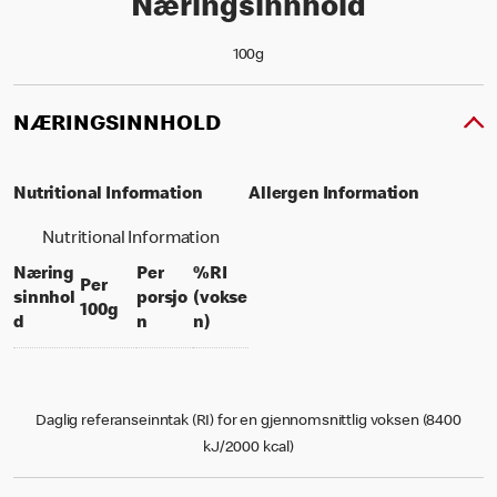
Næringsinnhold
100g
NÆRINGSINNHOLD
Nutritional Information
Allergen Information
Nutritional Information
Næring
Per
%RI
Per
sinnhol
porsjo
(vokse
per 100 grams
100g
per portion
% daily value for an adult
d
n
n)
Daglig referanseinntak (RI) for en gjennomsnittlig voksen (8400
kJ/2000 kcal)