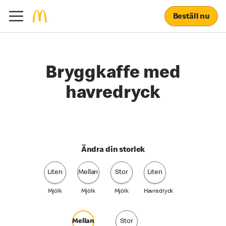
Beställ nu
Bryggkaffe med
havredryck
Ändra din storlek
Liten
Mellan
Stor
Liten
Mjölk
Mjölk
Mjölk
Havredryck
Mellan
Stor