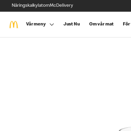
Näringskalkylatorn
McDelivery
Vår meny
Just Nu
Om vår mat
För