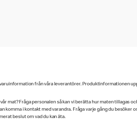
varuinformation från våra leverantörer. Produktinformationen up
i vår mat? Fråga personalen så kan vi berätta hur maten tillagas oc
 kan komma i kontakt med varandra. Fråga varje gång du besöker oss
merat beslut om vad du kan äta.