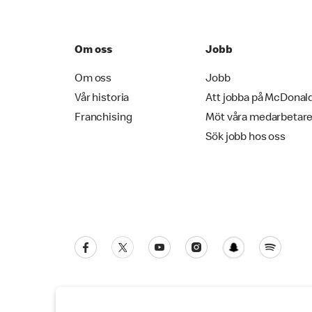
Om oss
Jobb
Om oss
Jobb
Vår historia
Att jobba på McDonal
Franchising
Möt våra medarbetar
Sök jobb hos oss