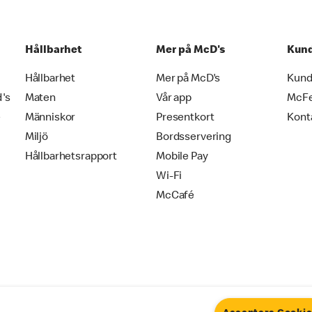
Hållbarhet
Mer på McD's
Kund
Hållbarhet
Mer på McD's
Kund
d's
Maten
Vår app
McF
e
Människor
Presentkort
Kont
Miljö
Bordsservering
Hållbarhetsrapport
Mobile Pay
Wi-Fi
McCafé