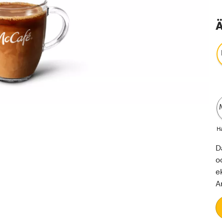
Ä
H
D
o
e
A