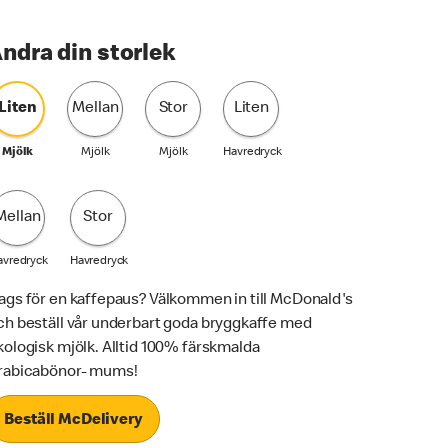
ndra din storlek
Liten
Mellan
Stor
Liten
Mjölk
Mjölk
Mjölk
Havredryck
Mellan
Stor
avredryck
Havredryck
ags för en kaffepaus? Välkommen in till McDonald's
ch beställ vår underbart goda bryggkaffe med
kologisk mjölk. Alltid 100% färskmalda
rabicabönor- mums!
Beställ McDelivery