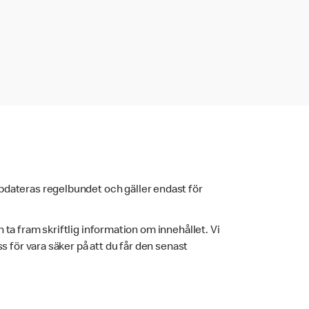
pdateras regelbundet och gäller endast för
h ta fram skriftlig information om innehållet. Vi
 för vara säker på att du får den senast