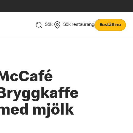
Sök
Sök restaurang
Beställ nu
McCafé
Bryggkaffe
med mjölk