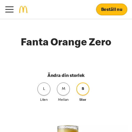
Beställ nu
Fanta Orange Zero
Ändra din storlek
L
M
S
Liten
Mellan
Stor