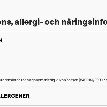
ns, allergi- och näringsin
N
eferensintag för en genomsnittlig vuxen person (8400 kJ/2000 Kc
LLERGENER