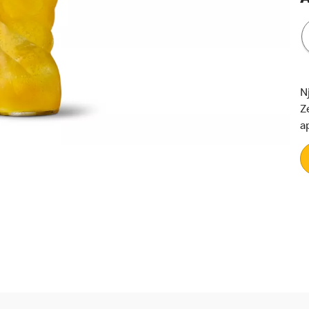
N
Z
a