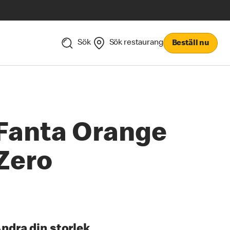
Sök
Sök restaurang
Beställ nu
Fanta Orange
Zero
ndra din storlek