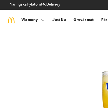
Näringskalkylatorn
McDelivery
Vår meny
Just Nu
Om vår mat
För