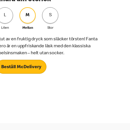
L
M
S
Liten
Mellan
Stor
jut av en fruktig dryck som släcker törsten! Fanta
ero är en uppfriskande läsk med den klassiska
pelsinsmaken – helt utan socker.
Beställ McDelivery