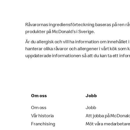
Råvarornas ingrediensförteckning baseras på ren rå
produkter på McDonald’s i Sverige.
Är du allergisk och vill ha information om innehållet 
hanterar olika råvaror och allergener i vårt kök som
uppdaterade informationen så att du kan ta ett infor
Om oss
Jobb
Om oss
Jobb
Vår historia
Att jobba på McDonal
Franchising
Möt våra medarbetar