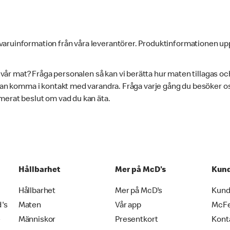
varuinformation från våra leverantörer. Produktinformationen up
i vår mat? Fråga personalen så kan vi berätta hur maten tillagas oc
 kan komma i kontakt med varandra. Fråga varje gång du besöker oss
merat beslut om vad du kan äta.
Hållbarhet
Mer på McD's
Kund
Hållbarhet
Mer på McD's
Kund
d's
Maten
Vår app
McF
e
Människor
Presentkort
Kont