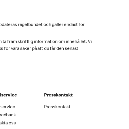
pdateras regelbundet och gäller endast för
h ta fram skriftlig information om innehållet. Vi
 för vara säker på att du får den senast
service
Presskontakt
service
Presskontakt
eedback
akta oss