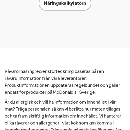
Näringskalkylatorn
Råvarornas ingrediensförteckning baseras på ren
råvaruinformation från våra leverantörer.
Produktinformationen uppdateras regelbundet och gäller
endast för produkter på McDonald’s i Sverige.
Är du allergisk och vill ha information om innehållet i vår
mat? Fråga personalen så kan vi berätta hur maten tillagas
och ta fram skriftlig information om innehållet. Vi hanterar
olika råvaror och allergener i vårt kök som kan komma i