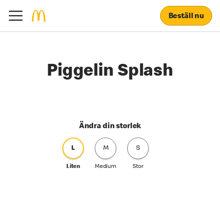
Beställ nu
Piggelin Splash
Ändra din storlek
L
M
S
Liten
Medium
Stor