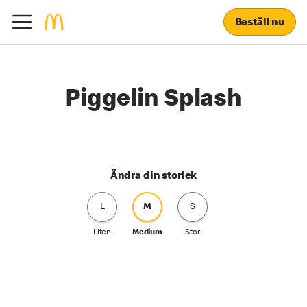
Beställ nu
Piggelin Splash
Ändra din storlek
L
M
S
Liten
Medium
Stor