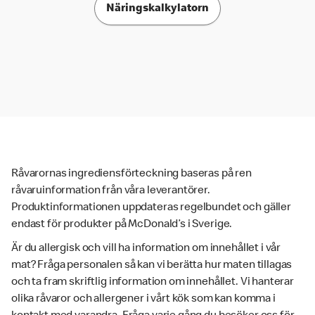
Näringskalkylatorn
Råvarornas ingrediensförteckning baseras på ren
råvaruinformation från våra leverantörer.
Produktinformationen uppdateras regelbundet och gäller
endast för produkter på McDonald’s i Sverige.
Är du allergisk och vill ha information om innehållet i vår
mat? Fråga personalen så kan vi berätta hur maten tillagas
och ta fram skriftlig information om innehållet. Vi hanterar
olika råvaror och allergener i vårt kök som kan komma i