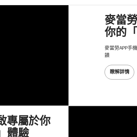
麥當勞
你的「F
麥當勞APP手
饋
瞭解詳情
開啟專屬於你
S」體驗