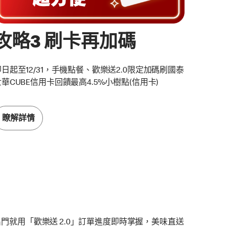
攻略3 刷卡再加碼
即日起至12/31，手機點餐、歡樂送2.0限定加碼刷國泰
華CUBE信用卡回饋最高4.5%小樹點(信用卡)
瞭解詳情
門就用「歡樂送 2.0」訂單進度即時掌握，美味直送