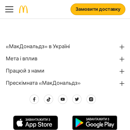
Замовити доставку
«МакДональдз» в Україні
Мета і вплив
Працюй з нами
Прескімната «МакДональдз»