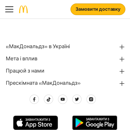
Замовити доставку
«МакДональдз» в Україні
Мета і вплив
Працюй з нами
Прескімната «МакДональдз»