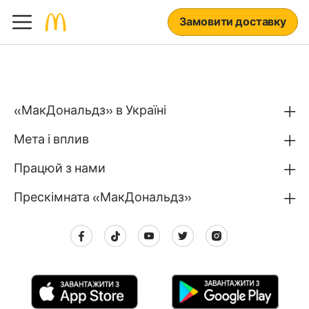
Замовити доставку
«МакДональдз» в Україні
Мета і вплив
Працюй з нами
Прескімната «МакДональдз»