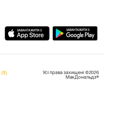
Усi права захищенi ©2026
МакДональдз®