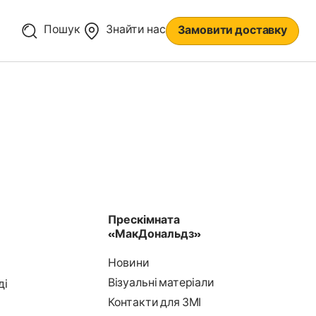
Пошук
Знайти нас
Замовити доставку
Прескімната
«МакДональдз»
Новини
Візуальні матеріали
ді
Контакти для ЗМІ