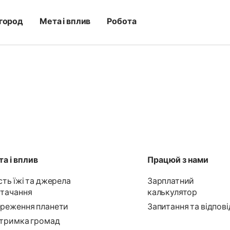
город
Мета і вплив
Робота
а і вплив
Працюй з нами
сть їжі та джерела
Зарплатний
тачання
калькулятор
реження планети
Запитання та відпові
тримка громад