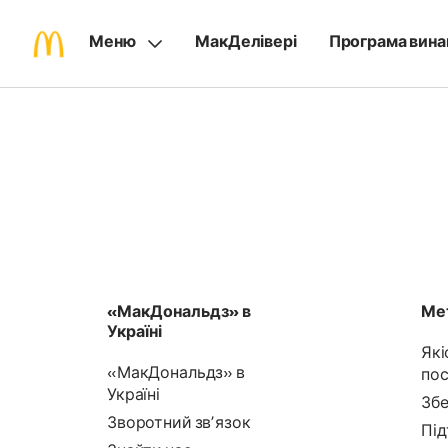
Меню
МакДелівері
Програма вина
«МакДональдз» в
Мет
Україні
Які
«МакДональдз» в
пос
Україні
Збе
Зворотний звʼязок
Під