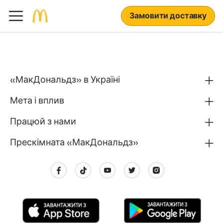
Замовити доставку
«МакДональдз» в Україні
Мета і вплив
Працюй з нами
Прескімната «МакДональдз»