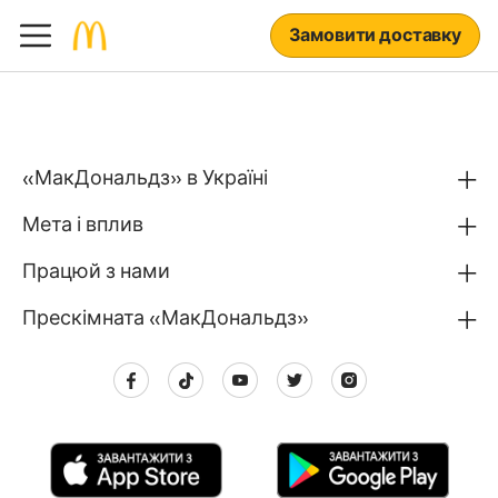
Замовити доставку
«МакДональдз» в Україні
Мета і вплив
Працюй з нами
Прескімната «МакДональдз»