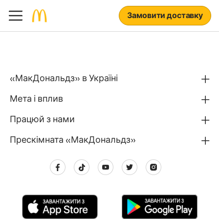
Замовити доставку
«МакДональдз» в Україні
Мета і вплив
Працюй з нами
Прескімната «МакДональдз»