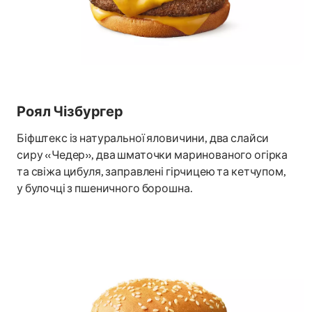
Роял Чізбургер
Біфштекс із натуральної яловичини, два слайси
сиру «Чедер», два шматочки маринованого огірка
та свіжа цибуля, заправлені гірчицею та кетчупом,
у булочці з пшеничного борошна.