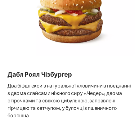
Дабл Роял Чізбургер
Два біфштекси з натуральної яловичини в поєднанні
з двома слайсами ніжного сиру «Чедер», двома
огірочками та свіжою цибулькою, заправлені
гірчицею та кетчупом, у булочці з пшеничного
борошна.